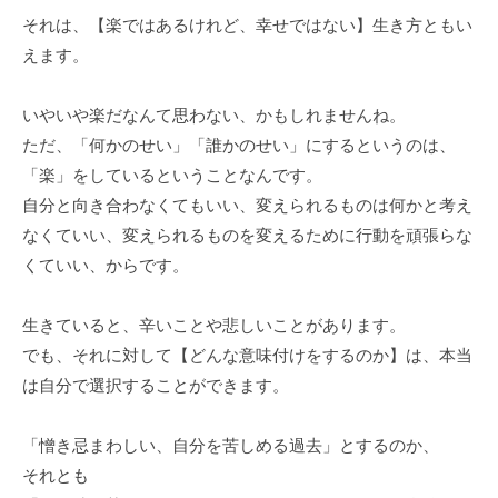
が
それは、【楽ではあるけれど、幸せではない】生き方ともい
っ
えます。
て
い
いやいや楽だなんて思わない、かもしれませんね。
く
ただ、「何かのせい」「誰かのせい」にするというのは、
こ
「楽」をしているということなんです。
と
自分と向き合わなくてもいい、変えられるものは何かと考え
を
なくていい、変えられるものを変えるために行動を頑張らな
め
くていい、からです。
ざ
し
生きていると、辛いことや悲しいことがあります。
て
でも、それに対して【どんな意味付けをするのか】は、本当
い
ま
は自分で選択することができます。
す
。
「憎き忌まわしい、自分を苦しめる過去」とするのか、
それとも