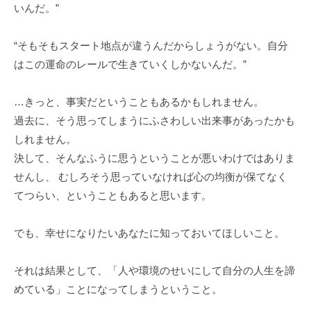
いんだ。”
生
き
“そもそもスタート地点が違うんだからしょうがない。自分
る
はこの運命のレールで生きていくしかないんだ。”
人
が
増
…きっと、事実だということもあるかもしれません。
え
過去に、そう思ってしまうにふさわしい出来事があったかも
、
しれません。
家
決して、そんなふうに思うということが悪いわけではありま
庭
せんし、 むしろそう思っていなければ心の均衡が保てなく
や
てつらい、ということもあると思います。
社
会
でも、幸せになりたいあなたに知っておいてほしいこと。
に
幸
それは結果として、「人や環境のせいにして自分の人生を諦
せ
めている」ことになってしまうということ。
が
広