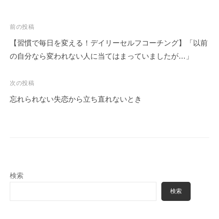
投
前の投稿
稿
【習慣で毎日を変える！デイリーセルフコーチング】「以前
ナ
の自分なら変われない人に当てはまっていましたが…」
ビ
ゲ
次の投稿
ー
忘れられない失恋から立ち直れないとき
シ
ョ
ン
検索
検索