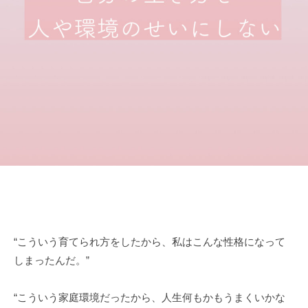
イ
n
協
会
会
フ
は
コ
、
ー
自
チ
分
ン
の
魅
グ
力
協
を
会
発
揮
し
て
の
“こういう育てられ方をしたから、私はこんな性格になって
び
しまったんだ。”
や
か
“こういう家庭環境だったから、人生何もかもうまくいかな
に