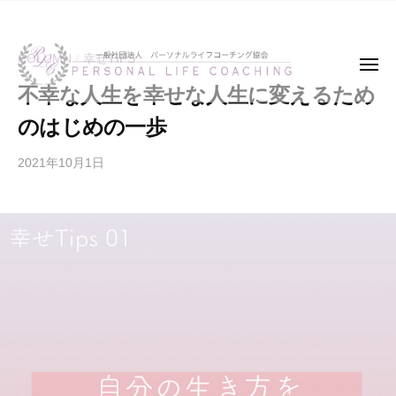
ー
コ
般
ン
社
テ
COLUMN
幸せTIPS
団
/
メ
ニ
法
ン
不幸な人生を幸せな人生に変えるため
ュ
一
パ
人
ー
ツ
のはじめの一歩
パ
般
ー
へ
ー
ソ
社
ス
2021年10月1日
b
ソ
ナ
団
キ
y
ナ
ル
法
ッ
p
ル
ラ
人
プ
l
ラ
イ
パ
c
イ
フ
a
フ
ー
コ
-
コ
ソ
ー
j
ー
ナ
チ
a
チ
ン
ル
p
ン
グ
ラ
a
グ
協